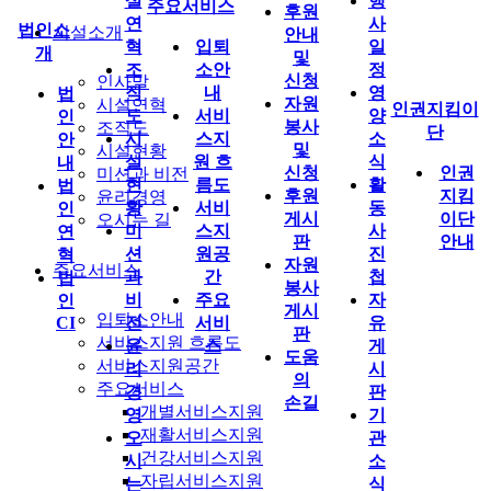
설
행
주요서비스
후원
연
사
법인소
시설소개
안내
혁
입퇴
일
개
및
조
소안
정
신청
인사말
직
내
영
법
자원
시설연혁
인권지킴이
도
서비
양
인
봉사
조직도
단
시
스지
소
안
및
시설현황
설
원 흐
식
내
신청
인권
미션과 비전
현
름도
활
법
후원
지킴
윤리경영
황
서비
동
인
게시
이단
오시는 길
미
스지
사
연
판
안내
션
원공
진
혁
자원
주요서비스
과
간
첩
법
봉사
비
주요
자
인
게시
입퇴소안내
CI
전
서비
유
판
서비스지원 흐름도
윤
스
게
도움
서비스지원공간
리
시
의
주요서비스
경
판
손길
개별서비스지원
영
기
재활서비스지원
오
관
건강서비스지원
시
소
자립서비스지원
는
식