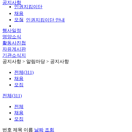
공지사항
인권지킴이단
채용
모집
인권지킴이단 안내
행사일정
영양소식
활동사진첩
자유게시판
기관소식지
공지사항
> 알림마당 > 공지사항
전체(311)
채용
모집
전체(311)
전체
채용
모집
번호
제목
이름
날짜
조회