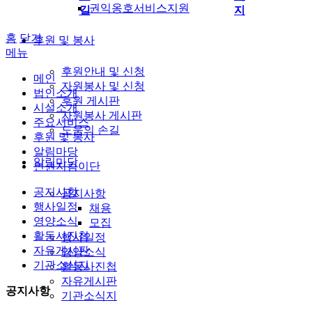
권익옹호서비스지원
길
지
홈
닫기
후원 및 봉사
메뉴
후원안내 및 신청
메인
자원봉사 및 신청
법인소개
후원 게시판
시설소개
자원봉사 게시판
주요서비스
도움의 손길
후원 및 봉사
알림마당
알림마당
인권지킴이단
공지사항
공지사항
행사일정
채용
영양소식
모집
활동사진첩
행사일정
자유게시판
영양소식
기관소식지
활동사진첩
자유게시판
공지사항
기관소식지