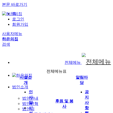
본문 바로가기
홈
로그인
회원가입
사용자메뉴
하은의집
검색
전체메뉴
전체메뉴표
시설소
알림마
개
당
법인소개
인
공
사
지
법인안내
후원 및 봉
말
사
법인연혁
사
시
항
법인CI