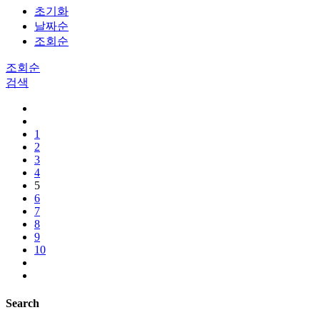
초기화
날짜순
조회순
조회순
검색
1
2
3
4
5
6
7
8
9
10
Search