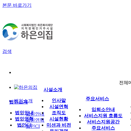
본문 바로가기
홈
로그인
회원가입
사용자메뉴
하은의집
검색
전체
시설소개
주요서비스
인사말
법인소개
법인소개
시설연혁
입퇴소안내
법인안내
조직도
법인안내
서비스지원 흐름도
법인연혁
시설현황
법인연혁
서비스지원공간
법인CI
미션과 비전
법인CI
주요서비스