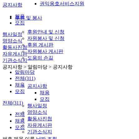
권익옹호서비스지원
공지사항
채용
후원 및 봉사
모집
후원안내 및 신청
행사일정
자원봉사 및 신청
영양소식
후원 게시판
활동사진첩
자원봉사 게시판
자유게시판
도움의 손길
기관소식지
공지사항
> 알림마당 > 공지사항
알림마당
전체(311)
채용
공지사항
모집
채용
모집
전체(311)
행사일정
영양소식
전체
활동사진첩
채용
자유게시판
모집
기관소식지
번호
제목
이름
날짜
조회