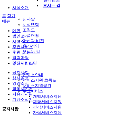
윤리경영
오시는 길
시설소개
홈
닫기
인사말
메뉴
시설연혁
조직도
메인
시설현황
법인소개
미션과 비전
시설소개
윤리경영
주요서비스
오시는 길
후원 및 봉사
알림마당
인권지킴이단
주요서비스
공지사항
입퇴소안내
행사일정
서비스지원 흐름도
영양소식
서비스지원공간
활동사진첩
주요서비스
자유게시판
개별서비스지원
기관소식지
재활서비스지원
건강서비스지원
공지사항
자립서비스지원