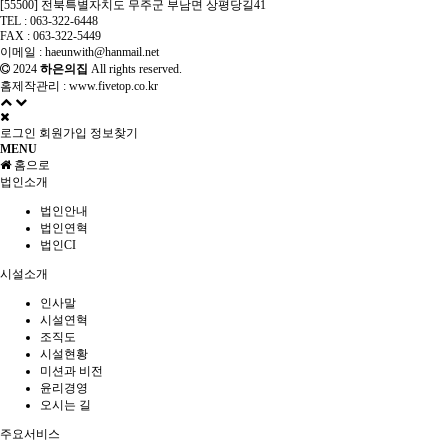
[55500] 전북특별자치도 무주군 부남면 상평당길41
TEL : 063-322-6448
FAX : 063-322-5449
이메일 : haeunwith@hanmail.net
2024
하은의집
All rights reserved.
홈제작관리 :
www.fivetop.co.kr
로그인
회원가입
정보찾기
MENU
홈으로
법인소개
법인안내
법인연혁
법인CI
시설소개
인사말
시설연혁
조직도
시설현황
미션과 비전
윤리경영
오시는 길
주요서비스