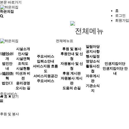
본문 바로가기
홈
하은의집
로그인
회원가입
전체메뉴표
알림마당
시설소개
후원 및 봉사
공지사항
법인소개
법인소
인사말
후원안내 및 신
주요서비스
행사일정
개
시설연혁
청
입퇴소안내
영양소식
법인안
조직도
자원봉사 및 신
인권지킴이단
서비스지원 흐름
활동사진
내
시설현황
청
인권지킴이단 안
도
첩
법인연
미션과 비
후원 게시판
내
시설소개
서비스지원공간
자유게시
혁
전
자원봉사 게시
주요서비스
판
법인CI
윤리경영
판
기관소식
오시는 길
도움의 손길
지
주요서비스
홈
닫기
후원 및 봉사