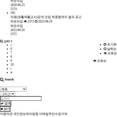
하은의집
2020.09.23
2374
192
직원(생활재활교사)공개 모집 최종합격자 결과 공고
하은의집
2372
2023.09.19
하은의집
2023.09.19
2372
검색
초기화
6
날짜순
7
조회순
8
9
조회순
10
Search
검색
닫기
이용약관
개인정보처리방침
이메일무단수집거부