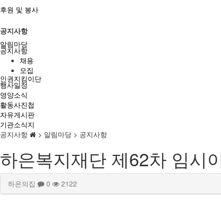
후원 및 봉사
공지사항
알림마당
공지사항
채용
모집
인권지킴이단
행사일정
영양소식
활동사진첩
자유게시판
기관소식지
공지사항
> 알림마당 > 공지사항
하은복지재단 제62차 임시
하은의집
0
2122