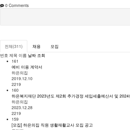
0
Comments
전체(311)
채용
모집
번호
제목
이름
날짜
조회
161
예비 이용 계약서
하은의집
2019.12.10
2219
160
하은복지재단 2023년도 제2회 추가경정 세입세출예산서 및 202
하은의집
2023.12.28
2219
159
[모집] 하은의집 직원 생활재활교사 모집 공고