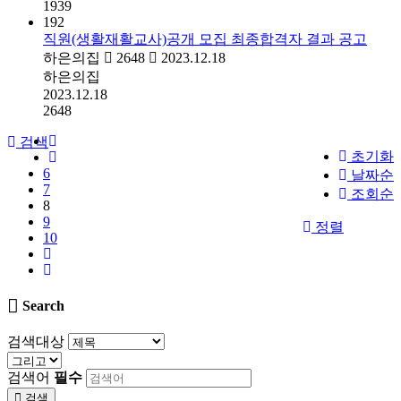
1939
192
직원(생활재활교사)공개 모집 최종합격자 결과 공고
하은의집
2648
2023.12.18
하은의집
2023.12.18
2648
검색
초기화
6
날짜순
7
조회순
8
9
정렬
10
Search
검색대상
검색어
필수
검색