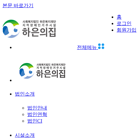
본문 바로가기
사용자메뉴
홈
하은의집
로그인
검색
회원가입
전체메뉴
법인소개
법인안내
법인연혁
법인CI
시설소개