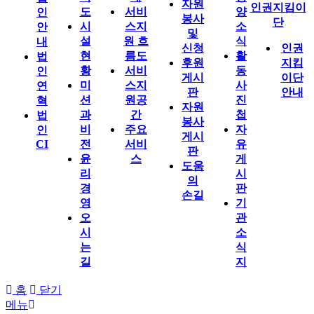
자원
인권지킴이
도
서비
양
인
봉사
단
시
스지
소
안
및
설
원 흐
식
내
신청
인권
현
름도
활
법
후원
지킴
황
서비
동
인
게시
이단
미
스지
사
연
판
안내
션
원공
진
혁
자원
과
간
첩
법
봉사
비
주요
자
인
게시
CI
전
서비
유
판
윤
스
게
도움
리
시
의
경
판
손길
영
기
오
관
시
소
는
식
길
지
홈
닫기
메뉴