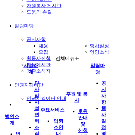
자원봉사 게시판
도움의 손길
알림마당
공지사항
채용
행사일정
모집
영양소식
활동사진첩
전체메뉴표
자유게시판
시설소
알림마
기관소식지
개
당
인
공
인권지킴이단
사
지
후원 및 봉
말
사
인권지킴이단 안내
사
시
항
설
행
주요서비스
후원
연
사
법인소
안내
혁
입퇴
일
개
및
조
소안
정
신청
직
내
영
법