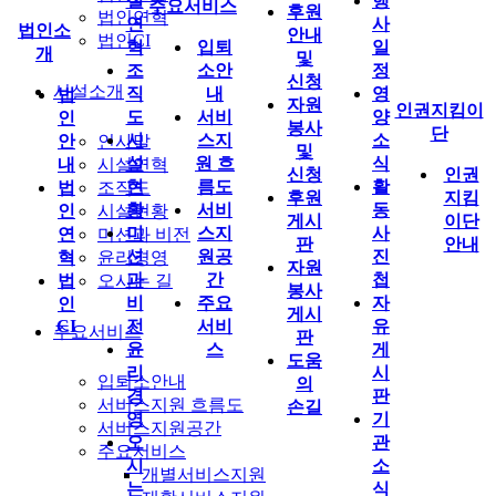
설
행
주요서비스
후원
법인연혁
연
사
법인소
안내
법인CI
혁
입퇴
일
개
및
조
소안
정
신청
시설소개
직
내
영
법
자원
인권지킴이
도
서비
양
인
봉사
단
시
스지
소
안
인사말
및
설
원 흐
식
내
시설연혁
신청
인권
현
름도
활
법
조직도
후원
지킴
황
서비
동
인
시설현황
게시
이단
미
스지
사
연
미션과 비전
판
안내
션
원공
진
혁
윤리경영
자원
과
간
첩
법
오시는 길
봉사
비
주요
자
인
게시
CI
전
서비
유
주요서비스
판
윤
스
게
도움
리
시
입퇴소안내
의
경
판
서비스지원 흐름도
손길
영
기
서비스지원공간
오
관
주요서비스
시
소
개별서비스지원
는
식