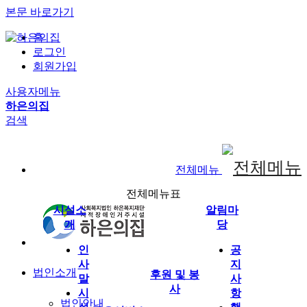
본문 바로가기
홈
로그인
회원가입
사용자메뉴
하은의집
검색
전체메뉴
전체메뉴표
시설소
알림마
개
당
인
공
사
지
법인소개
후원 및 봉
말
사
사
시
항
법인안내