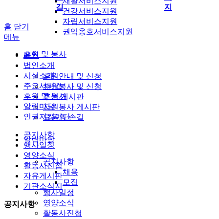
재활서비스지원
길
지
건강서비스지원
자립서비스지원
홈
닫기
권익옹호서비스지원
메뉴
후원 및 봉사
메인
법인소개
시설소개
후원안내 및 신청
주요서비스
자원봉사 및 신청
후원 및 봉사
후원 게시판
알림마당
자원봉사 게시판
인권지킴이단
도움의 손길
공지사항
알림마당
행사일정
영양소식
공지사항
활동사진첩
채용
자유게시판
모집
기관소식지
행사일정
영양소식
공지사항
활동사진첩