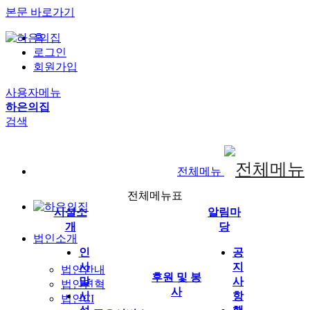
본문 바로가기
홈
로그인
회원가입
사용자메뉴
하은의집
검색
전체메뉴
전체메뉴표
시설소
알림마
개
당
법인소개
인
공
사
지
법인안내
후원 및 봉
말
사
법인연혁
사
시
항
법인CI