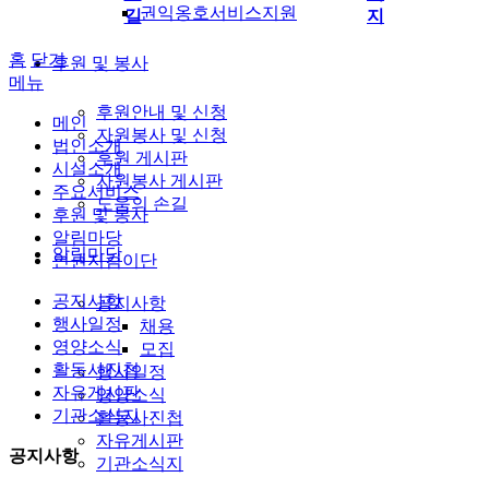
권익옹호서비스지원
길
지
홈
닫기
후원 및 봉사
메뉴
후원안내 및 신청
메인
자원봉사 및 신청
법인소개
후원 게시판
시설소개
자원봉사 게시판
주요서비스
도움의 손길
후원 및 봉사
알림마당
알림마당
인권지킴이단
공지사항
공지사항
행사일정
채용
영양소식
모집
활동사진첩
행사일정
자유게시판
영양소식
기관소식지
활동사진첩
자유게시판
공지사항
기관소식지