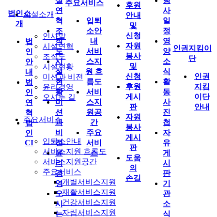
설
행
주요서비스
후원
연
사
법인소
시설소개
안내
혁
입퇴
일
개
및
조
소안
정
신청
인사말
직
내
영
법
자원
시설연혁
인권지킴이
도
서비
양
인
봉사
조직도
단
시
스지
소
안
및
시설현황
설
원 흐
식
내
신청
인권
미션과 비전
현
름도
활
법
후원
지킴
윤리경영
황
서비
동
인
게시
이단
오시는 길
미
스지
사
연
판
안내
션
원공
진
혁
자원
주요서비스
과
간
첩
법
봉사
비
주요
자
인
게시
입퇴소안내
CI
전
서비
유
판
서비스지원 흐름도
윤
스
게
도움
서비스지원공간
리
시
의
주요서비스
경
판
손길
개별서비스지원
영
기
재활서비스지원
오
관
건강서비스지원
시
소
자립서비스지원
는
식