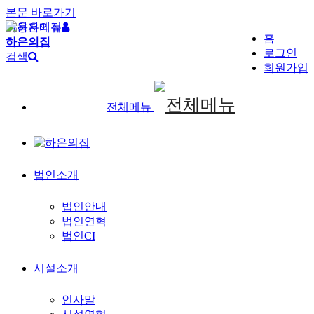
본문 바로가기
사용자메뉴
홈
하은의집
로그인
검색
회원가입
전체메뉴
법인소개
법인안내
법인연혁
법인CI
시설소개
인사말