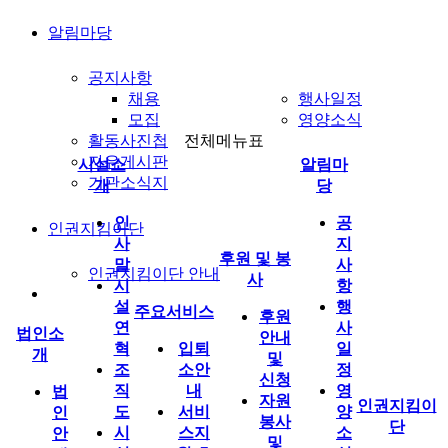
알림마당
공지사항
채용
행사일정
모집
영양소식
활동사진첩
전체메뉴표
자유게시판
시설소
알림마
기관소식지
개
당
인
공
인권지킴이단
사
지
후원 및 봉
말
사
인권지킴이단 안내
사
시
항
설
행
주요서비스
후원
연
사
법인소
안내
혁
입퇴
일
개
및
조
소안
정
신청
직
내
영
법
자원
인권지킴이
도
서비
양
인
봉사
단
시
스지
소
안
및