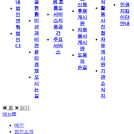
설
원 흐
식
내
신청
인권
현
름도
활
법
후원
지킴
황
서비
동
인
게시
이단
미
스지
사
연
판
안내
션
원공
진
혁
자원
과
간
첩
법
봉사
비
주요
자
인
게시
CI
전
서비
유
판
윤
스
게
도움
리
시
의
경
판
손길
영
기
오
관
시
소
는
식
길
지
홈
닫기
메뉴
메인
법인소개