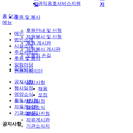
권익옹호서비스지원
길
지
홈
닫기
후원 및 봉사
메뉴
후원안내 및 신청
메인
자원봉사 및 신청
법인소개
후원 게시판
시설소개
자원봉사 게시판
주요서비스
도움의 손길
후원 및 봉사
알림마당
알림마당
인권지킴이단
공지사항
공지사항
행사일정
채용
영양소식
모집
활동사진첩
행사일정
자유게시판
영양소식
기관소식지
활동사진첩
자유게시판
공지사항
기관소식지