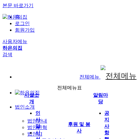
본문 바로가기
홈
로그인
회원가입
사용자메뉴
하은의집
검색
전체메뉴
전체메뉴표
시설소
알림마
개
당
법인소개
인
공
사
지
법인안내
후원 및 봉
말
사
법인연혁
사
시
항
법인CI