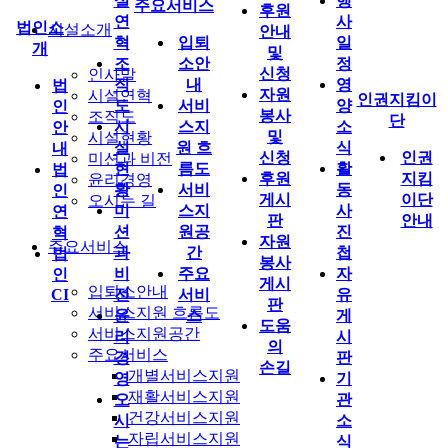
설
행
주요서비스
후원
연
사
법인소
시설소개
안내
혁
입퇴
일
개
및
조
소안
정
신청
인사말
직
내
영
법
자원
시설연혁
인권지킴이
도
서비
양
인
봉사
조직도
단
시
스지
소
안
및
시설현황
설
원 흐
식
내
신청
인권
미션과 비전
현
름도
활
법
후원
지킴
윤리경영
황
서비
동
인
게시
이단
오시는 길
미
스지
사
연
판
안내
션
원공
진
혁
자원
주요서비스
과
간
첩
법
봉사
비
주요
자
인
게시
입퇴소안내
CI
전
서비
유
판
서비스지원 흐름도
윤
스
게
도움
서비스지원공간
리
시
의
주요서비스
경
판
손길
개별서비스지원
영
기
재활서비스지원
오
관
건강서비스지원
시
소
자립서비스지원
는
식