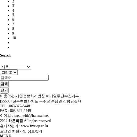
2
3
4
5
6
7
8
9
10
Search
검색
닫기
이용약관
개인정보처리방침
이메일무단수집거부
[55500] 전북특별자치도 무주군 부남면 상평당길41
TEL : 063-322-6448
FAX : 063-322-5449
이메일 : haeunwith@hanmail.net
2024
하은의집
All rights reserved.
홈제작관리 :
www.fivetop.co.kr
로그인
회원가입
정보찾기
MENU