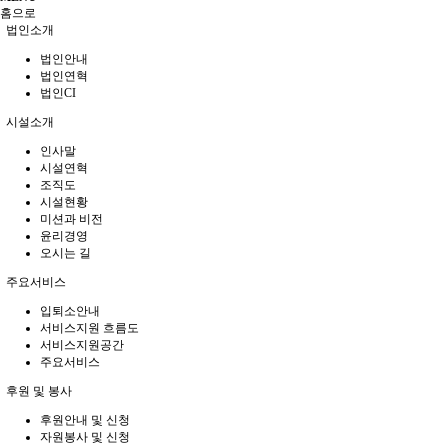
홈으로
법인소개
법인안내
법인연혁
법인CI
시설소개
인사말
시설연혁
조직도
시설현황
미션과 비전
윤리경영
오시는 길
주요서비스
입퇴소안내
서비스지원 흐름도
서비스지원공간
주요서비스
후원 및 봉사
후원안내 및 신청
자원봉사 및 신청