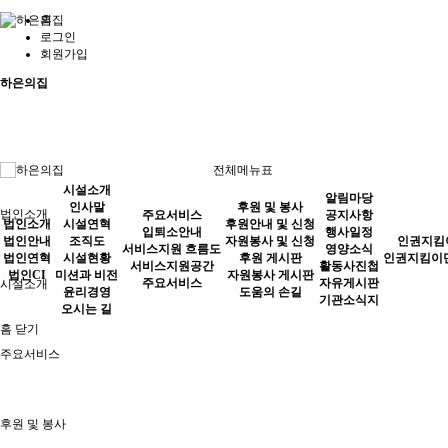
홈
로그인
회원가입
하은의집
전체메뉴표
시설소개
알림마당
인사말
후원 및 봉사
법인소개
주요서비스
공지사항
법인소개
시설연혁
후원안내 및 신청
입퇴소안내
행사일정
법인안내
조직도
자원봉사 및 신청
인권지킴
서비스지원 흐름도
영양소식
법인연혁
시설현황
후원 게시판
인권지킴이
서비스지원공간
활동사진첩
법인CI
미션과 비전
자원봉사 게시판
주요서비스
자유게시판
시설소개
윤리경영
도움의 손길
기관소식지
오시는 길
홈
닫기
주요서비스
후원 및 봉사