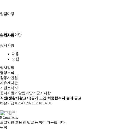
알림마당
인권지킴이단
공지사항
공지사항
채용
모집
행사일정
영양소식
활동사진첩
자유게시판
기관소식지
공지사항
> 알림마당 > 공지사항
직원(생활재활교사)공개 모집 최종합격자 결과 공고
하은의집
0
2647
2023.12.18 14:30
0
Comments
로그인한 회원만 댓글 등록이 가능합니다.
목록