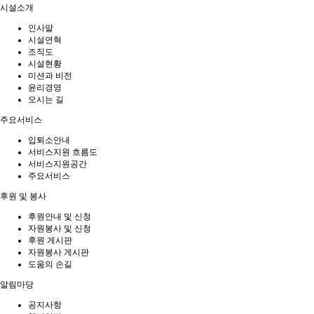
시설소개
인사말
시설연혁
조직도
시설현황
미션과 비전
윤리경영
오시는 길
주요서비스
입퇴소안내
서비스지원 흐름도
서비스지원공간
주요서비스
후원 및 봉사
후원안내 및 신청
자원봉사 및 신청
후원 게시판
자원봉사 게시판
도움의 손길
알림마당
공지사항