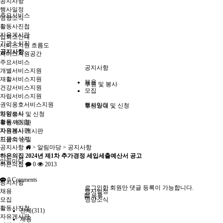
공지사항
행사일정
주요서비스
영양소식
활동사진첩
자유게시판
입퇴소안내
기관소식지
서비스지원 흐름도
공지사항
서비스지원공간
주요서비스
공지사항
개별서비스지원
재활서비스지원
채용
후원 및 봉사
건강서비스지원
모집
자립서비스지원
권익옹호서비스지원
행사일정
후원안내 및 신청
영양소식
자원봉사 및 신청
활동사진첩
후원 게시판
자유게시판
자원봉사 게시판
기관소식지
도움의 손길
공지사항
> 알림마당 > 공지사항
하은의집 2024년 제1차 추가경정 세입세출예산서 공고
알림마당
하은의집
0
2013
0
Comments
공지사항
로그인한 회원만 댓글 등록이 가능합니다.
채용
행사일정
목록
모집
영양소식
활동사진첩
전체(311)
자유게시판
채용