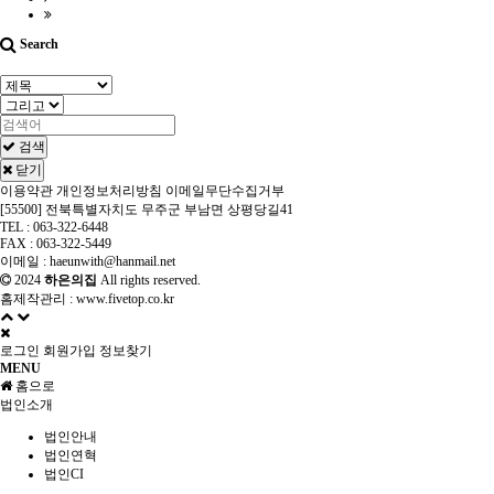
Search
검색
닫기
이용약관
개인정보처리방침
이메일무단수집거부
[55500] 전북특별자치도 무주군 부남면 상평당길41
TEL : 063-322-6448
FAX : 063-322-5449
이메일 : haeunwith@hanmail.net
2024
하은의집
All rights reserved.
홈제작관리 :
www.fivetop.co.kr
로그인
회원가입
정보찾기
MENU
홈으로
법인소개
법인안내
법인연혁
법인CI