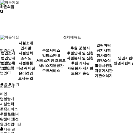
하은의집
전체메뉴표
시설소개
알림마당
인사말
후원 및 봉사
법인소개
주요서비스
공지사항
법인소개
시설연혁
후원안내 및 신청
입퇴소안내
행사일정
법인안내
조직도
자원봉사 및 신청
인권지킴
서비스지원 흐름도
영양소식
법인안내
법인연혁
시설현황
후원 게시판
인권지킴이
서비스지원공간
활동사진첩
법인연혁
법인CI
미션과 비전
자원봉사 게시판
주요서비스
자유게시판
법인CI
윤리경영
도움의 손길
기관소식지
오시는 길
홈
닫기
시설소개
메인
인사말
법인소개
시설연혁
시설소개
조직도
주요서비스
시설현황
후원 및 봉사
미션과 비전
알림마당
윤리경영
인권지킴이단
오시는 길