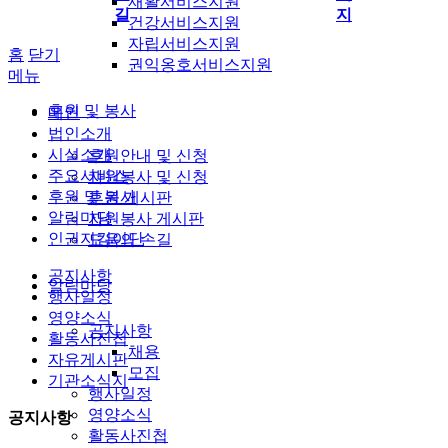
재활서비스지원
길
지
건강서비스지원
자립서비스지원
홈
닫기
권익옹호서비스지원
메뉴
후원 및 봉사
메인
법인소개
시설소개
후원안내 및 신청
주요서비스
자원봉사 및 신청
후원 및 봉사
후원 게시판
알림마당
자원봉사 게시판
인권지킴이단
도움의 손길
공지사항
알림마당
행사일정
영양소식
공지사항
활동사진첩
채용
자유게시판
모집
기관소식지
행사일정
영양소식
공지사항
활동사진첩