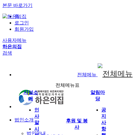
본문 바로가기
홈
로그인
회원가입
사용자메뉴
하은의집
검색
전체메뉴
전체메뉴표
시설소
알림마
개
당
인
공
사
지
법인소개
후원 및 봉
말
사
사
시
항
법인안내