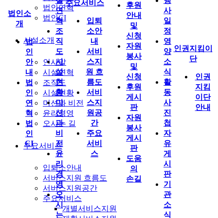
설
행
주요서비스
후원
법인연혁
연
사
법인소
안내
법인CI
혁
입퇴
일
개
및
조
소안
정
신청
시설소개
직
내
영
법
자원
인권지킴이
도
서비
양
인
봉사
단
시
스지
소
안
인사말
및
설
원 흐
식
내
시설연혁
신청
인권
현
름도
활
법
조직도
후원
지킴
황
서비
동
인
시설현황
게시
이단
미
스지
사
연
미션과 비전
판
안내
션
원공
진
혁
윤리경영
자원
과
간
첩
법
오시는 길
봉사
비
주요
자
인
게시
CI
전
서비
유
주요서비스
판
윤
스
게
도움
리
시
입퇴소안내
의
경
판
서비스지원 흐름도
손길
영
기
서비스지원공간
오
관
주요서비스
시
소
개별서비스지원
는
식