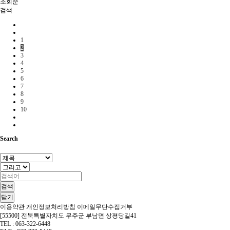
조회순
검색
1
2
3
4
5
6
7
8
9
10
Search
검색
닫기
이용약관
개인정보처리방침
이메일무단수집거부
[55500] 전북특별자치도 무주군 부남면 상평당길41
TEL : 063-322-6448