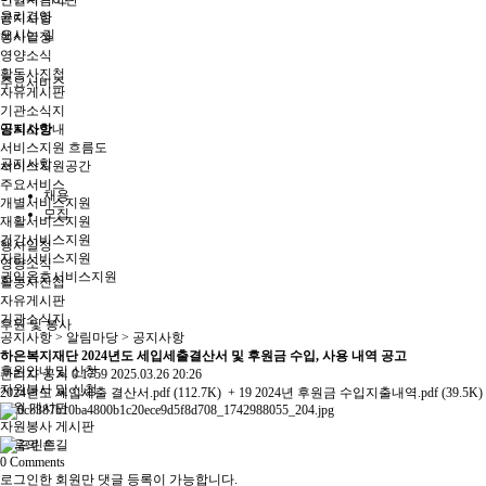
인권지킴이단
윤리경영
공지사항
오시는 길
행사일정
영양소식
활동사진첩
주요서비스
자유게시판
기관소식지
입퇴소안내
공지사항
서비스지원 흐름도
공지사항
서비스지원공간
주요서비스
채용
개별서비스지원
모집
재활서비스지원
건강서비스지원
행사일정
자립서비스지원
영양소식
권익옹호서비스지원
활동사진첩
자유게시판
기관소식지
후원 및 봉사
공지사항
> 알림마당 > 공지사항
하은복지재단 2024년도 세입세출결산서 및 후원금 수입, 사용 내역 공고
후원안내 및 신청
관리자
공지
0
1759
2025.03.26 20:26
자원봉사 및 신청
2024년도 세입세출 결산서.pdf (112.7K)
+ 19
2024년 후원금 수입지출내역.pdf (39.5K
후원 게시판
자원봉사 게시판
도움의 손길
0
Comments
로그인한 회원만 댓글 등록이 가능합니다.