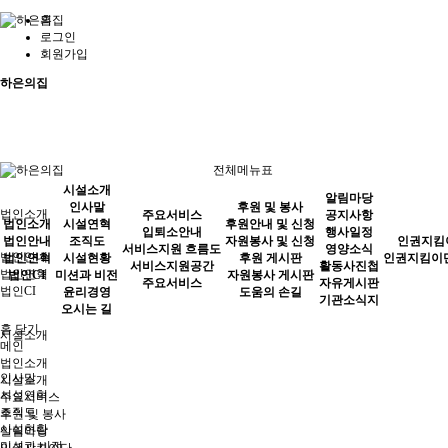
홈
로그인
회원가입
하은의집
전체메뉴표
시설소개
알림마당
인사말
후원 및 봉사
법인소개
주요서비스
공지사항
법인소개
시설연혁
후원안내 및 신청
입퇴소안내
행사일정
법인안내
조직도
자원봉사 및 신청
인권지킴
서비스지원 흐름도
영양소식
법인안내
법인연혁
시설현황
후원 게시판
인권지킴이
서비스지원공간
활동사진첩
법인연혁
법인CI
미션과 비전
자원봉사 게시판
주요서비스
자유게시판
법인CI
윤리경영
도움의 손길
기관소식지
오시는 길
홈
닫기
시설소개
메인
법인소개
인사말
시설소개
시설연혁
주요서비스
조직도
후원 및 봉사
시설현황
알림마당
미션과 비전