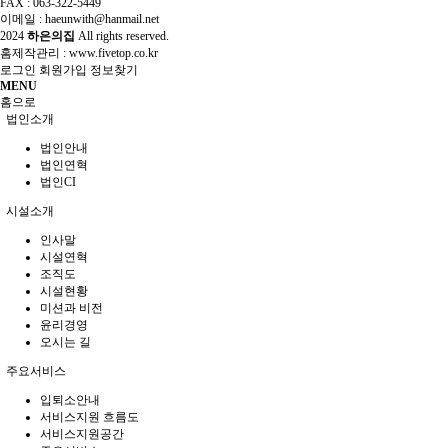
FAX : 063-322-5449
이메일 : haeunwith@hanmail.net
2024
하은의집
All rights reserved.
홈제작관리 :
www.fivetop.co.kr
로그인
회원가입
정보찾기
MENU
홈으로
법인소개
법인안내
법인연혁
법인CI
시설소개
인사말
시설연혁
조직도
시설현황
미션과 비전
윤리경영
오시는 길
주요서비스
입퇴소안내
서비스지원 흐름도
서비스지원공간