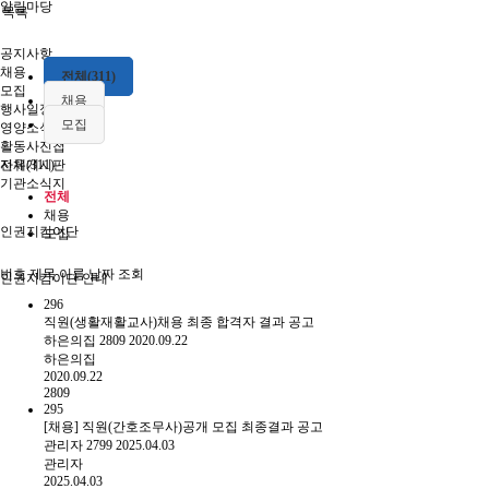
알림마당
목록
공지사항
채용
전체(311)
모집
채용
행사일정
모집
영양소식
활동사진첩
자유게시판
전체(311)
기관소식지
전체
채용
인권지킴이단
모집
번호
제목
이름
날짜
조회
인권지킴이단 안내
296
직원(생활재활교사)채용 최종 합격자 결과 공고
하은의집
2809
2020.09.22
하은의집
2020.09.22
2809
295
[채용] 직원(간호조무사)공개 모집 최종결과 공고
관리자
2799
2025.04.03
관리자
2025.04.03