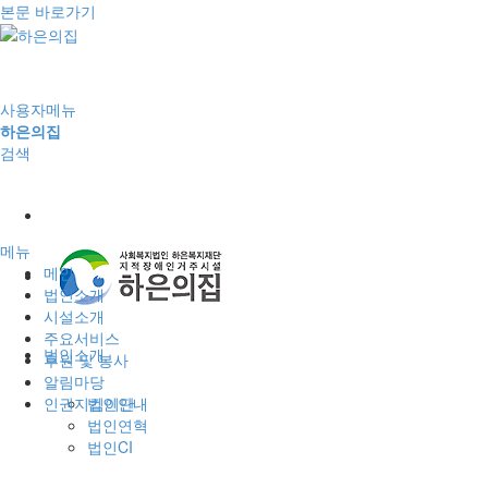
본문 바로가기
사용자메뉴
하은의집
검색
메뉴
메인
법인소개
시설소개
주요서비스
법인소개
후원 및 봉사
알림마당
인권지킴이단
법인안내
법인연혁
법인CI