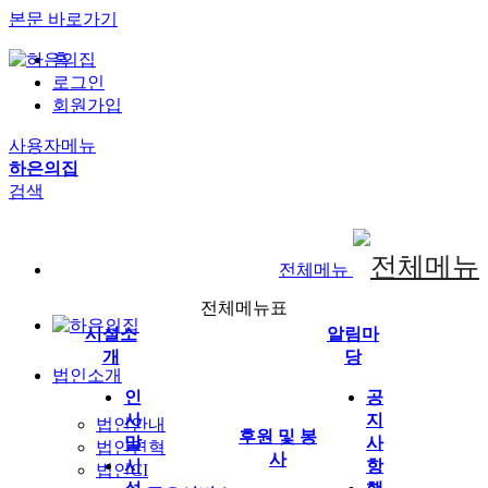
본문 바로가기
홈
로그인
회원가입
사용자메뉴
하은의집
검색
전체메뉴
전체메뉴표
시설소
알림마
개
당
법인소개
인
공
사
지
법인안내
후원 및 봉
말
사
법인연혁
사
시
항
법인CI