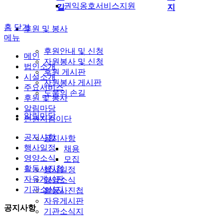
권익옹호서비스지원
길
지
홈
닫기
후원 및 봉사
메뉴
후원안내 및 신청
메인
자원봉사 및 신청
법인소개
후원 게시판
시설소개
자원봉사 게시판
주요서비스
도움의 손길
후원 및 봉사
알림마당
알림마당
인권지킴이단
공지사항
공지사항
행사일정
채용
영양소식
모집
활동사진첩
행사일정
자유게시판
영양소식
기관소식지
활동사진첩
자유게시판
공지사항
기관소식지