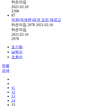
하은의집
2021.02.18
2208
87
직원(위생원)공개 모집 재공고
하은의집
2978
2021.02.16
하은의집
2021.02.16
2978
초기화
날짜순
조회순
정렬
검색
11
12
13
14
15