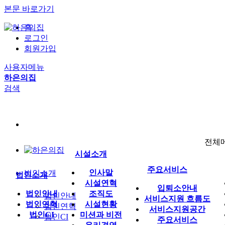
본문 바로가기
홈
로그인
회원가입
사용자메뉴
하은의집
검색
전체
시설소개
주요서비스
인사말
법인소개
법인소개
시설연혁
입퇴소안내
법인안내
조직도
법인안내
서비스지원 흐름도
법인연혁
시설현황
법인연혁
서비스지원공간
법인CI
미션과 비전
법인CI
주요서비스