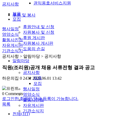
권익옹호서비스지원
공지사항
채용
후원 및 봉사
모집
후원안내 및 신청
행사일정
자원봉사 및 신청
영양소식
후원 게시판
활동사진첩
자원봉사 게시판
자유게시판
도움의 손길
기관소식지
공지사항
> 알림마당 > 공지사항
알림마당
직원(조리원)공개 채용 서류전형 결과 공고
공지사항
채용
하은의집
0
2432
2020.06.01 13:42
모집
행사일정
0
Comments
영양소식
로그인한 회원만 댓글 등록이 가능합니다.
활동사진첩
목록
자유게시판
기관소식지
전체(311)