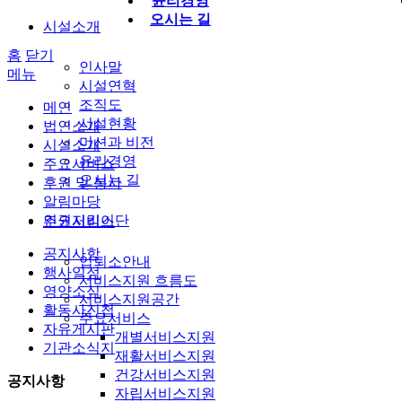
윤리경영
오시는 길
시설소개
홈
닫기
인사말
메뉴
시설연혁
조직도
메인
시설현황
법인소개
미션과 비전
시설소개
윤리경영
주요서비스
오시는 길
후원 및 봉사
알림마당
인권지킴이단
주요서비스
공지사항
입퇴소안내
행사일정
서비스지원 흐름도
영양소식
서비스지원공간
활동사진첩
주요서비스
자유게시판
개별서비스지원
기관소식지
재활서비스지원
건강서비스지원
공지사항
자립서비스지원