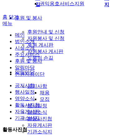
권익옹호서비스지원
길
지
홈
닫기
후원 및 봉사
메뉴
후원안내 및 신청
메인
자원봉사 및 신청
법인소개
후원 게시판
시설소개
자원봉사 게시판
주요서비스
도움의 손길
후원 및 봉사
알림마당
알림마당
인권지킴이단
공지사항
공지사항
행사일정
채용
영양소식
모집
활동사진첩
행사일정
자유게시판
영양소식
기관소식지
활동사진첩
자유게시판
활동사진첩
기관소식지