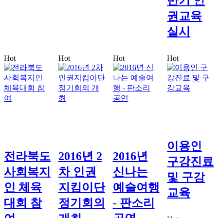
반기 인
권교육
실시
Hot
Hot
Hot
Hot
이용인
전라북도
2016년 2
2016년
구강진료
사회복지
차 인권
신나는
및 구강
인 체육
지킴이단
예술여행
교육
대회 참
정기회의
- 판소리