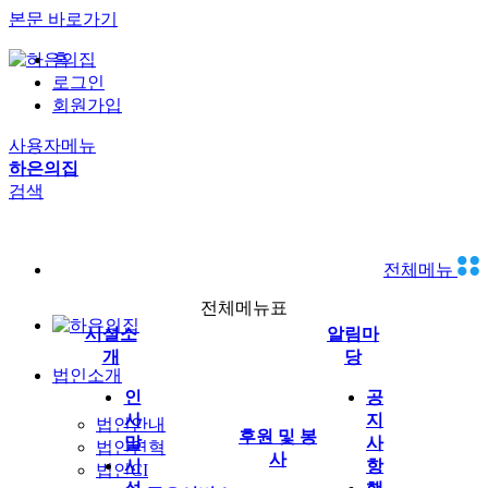
본문 바로가기
홈
로그인
회원가입
사용자메뉴
하은의집
검색
전체메뉴
전체메뉴표
시설소
알림마
개
당
법인소개
인
공
사
지
법인안내
후원 및 봉
말
사
법인연혁
사
시
항
법인CI