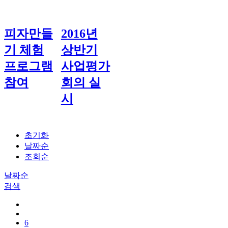
피자만들
2016년
기 체험
상반기
프로그램
사업평가
참여
회의 실
시
초기화
날짜순
조회순
날짜순
검색
6