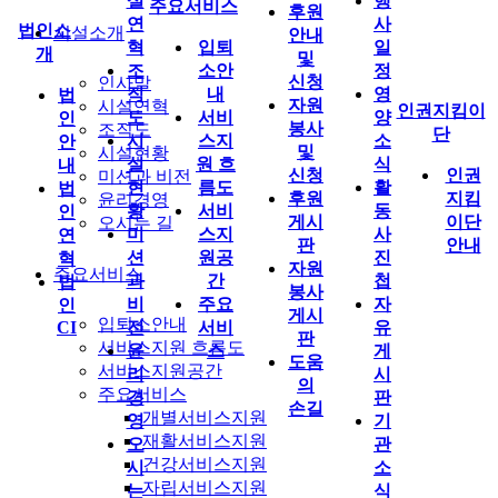
설
행
주요서비스
후원
연
사
법인소
시설소개
안내
혁
입퇴
일
개
및
조
소안
정
신청
인사말
직
내
영
법
자원
시설연혁
인권지킴이
도
서비
양
인
봉사
조직도
단
시
스지
소
안
및
시설현황
설
원 흐
식
내
신청
인권
미션과 비전
현
름도
활
법
후원
지킴
윤리경영
황
서비
동
인
게시
이단
오시는 길
미
스지
사
연
판
안내
션
원공
진
혁
자원
주요서비스
과
간
첩
법
봉사
비
주요
자
인
게시
입퇴소안내
CI
전
서비
유
판
서비스지원 흐름도
윤
스
게
도움
서비스지원공간
리
시
의
주요서비스
경
판
손길
개별서비스지원
영
기
재활서비스지원
오
관
건강서비스지원
시
소
자립서비스지원
는
식