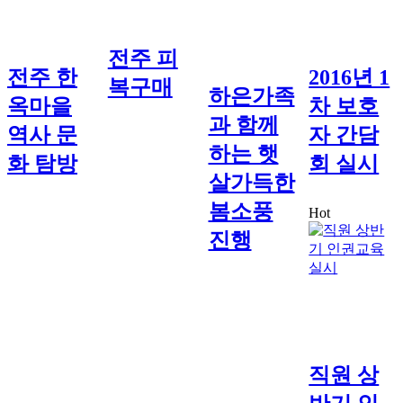
전주 피
전주 한
2016년 1
복구매
하은가족
옥마을
차 보호
과 함께
역사 문
자 간담
하는 햇
화 탐방
회 실시
살가득한
봄소풍
Hot
진행
직원 상