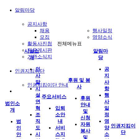
알림마당
공지사항
채용
행사일정
모집
영양소식
활동사진첩
전체메뉴표
자유게시판
시설소
알림마
기관소식지
개
당
인
공
인권지킴이단
사
지
후원 및 봉
말
사
인권지킴이단 안내
사
시
항
설
행
주요서비스
후원
연
사
법인소
안내
혁
입퇴
일
개
및
조
소안
정
신청
직
내
영
법
자원
인권지킴이
도
서비
양
인
봉사
단
시
스지
소
안
및