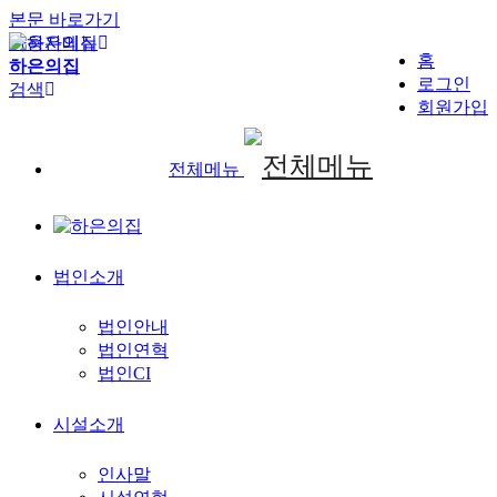
본문 바로가기
사용자메뉴
홈
하은의집
로그인
검색
회원가입
전체메뉴
법인소개
법인안내
법인연혁
법인CI
시설소개
인사말