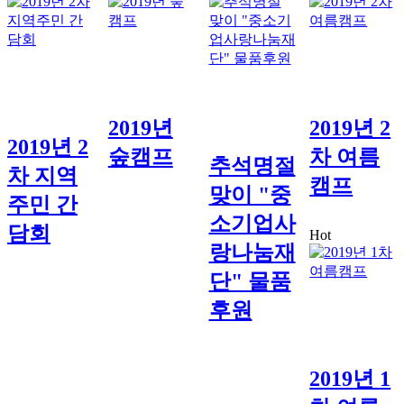
2019년
2019년 2
2019년 2
숲캠프
차 여름
추석명절
차 지역
캠프
맞이 "중
주민 간
소기업사
담회
Hot
랑나눔재
단" 물품
후원
2019년 1