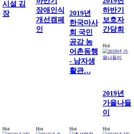
하반기
2019년
시설 김
장애인식
하반기
2019년
장
개선캠페
보호자
한국마사
인
간담회
회 국민
공감 농
Hot
어촌동행
- 남자생
활관…
2019년
가을나들
이
Hot
Hot
Hot
Hot