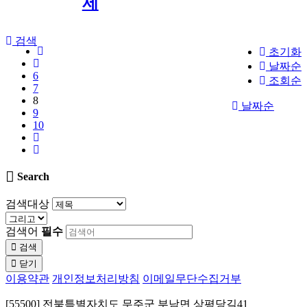
제
검색
초기화
날짜순
6
조회순
7
8
날짜순
9
10
Search
검색대상
검색어
필수
검색
닫기
이용약관
개인정보처리방침
이메일무단수집거부
[55500] 전북특별자치도 무주군 부남면 상평당길41