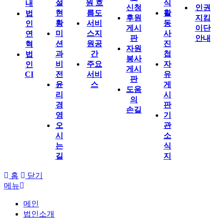
설
원 흐
식
내
신청
인권
현
름도
활
법
후원
지킴
황
서비
동
인
게시
이단
미
스지
사
연
판
안내
션
원공
진
혁
자원
과
간
첩
법
봉사
비
주요
자
인
게시
CI
전
서비
유
판
윤
스
게
도움
리
시
의
경
판
손길
영
기
오
관
시
소
는
식
길
지
홈
닫기
메뉴
메인
법인소개