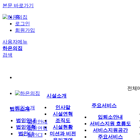
본문 바로가기
홈
로그인
회원가입
사용자메뉴
하은의집
검색
전체
시설소개
주요서비스
인사말
법인소개
법인소개
시설연혁
입퇴소안내
법인안내
조직도
법인안내
서비스지원 흐름도
법인연혁
시설현황
법인연혁
서비스지원공간
법인CI
미션과 비전
법인CI
주요서비스