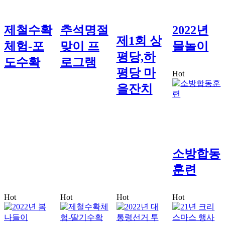
제철수확
추석명절
2022년
제1회 상
체험-포
맞이 프
물놀이
평당,하
도수확
로그램
평당 마
Hot
을잔치
소방합동
훈련
Hot
Hot
Hot
Hot