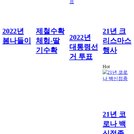
2022년
제철수확
21년 크
2022년
봄나들이
체험-딸
리스마스
대통령선
기수확
행사
거 투표
Hot
21년 코
로나 백
신접종