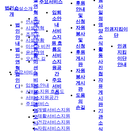
설
행
주요서비스
후원
연
사
법인소
시설소개
안내
혁
입퇴
일
개
및
조
소안
정
신청
인사말
직
내
영
법
자원
시설연혁
인권지킴이
도
서비
양
인
봉사
조직도
단
시
스지
소
안
및
시설현황
설
원 흐
식
내
신청
인권
미션과 비전
현
름도
활
법
후원
지킴
윤리경영
황
서비
동
인
게시
이단
오시는 길
미
스지
사
연
판
안내
션
원공
진
혁
자원
주요서비스
과
간
첩
법
봉사
비
주요
자
인
게시
입퇴소안내
CI
전
서비
유
판
서비스지원 흐름도
윤
스
게
도움
서비스지원공간
리
시
의
주요서비스
경
판
손길
개별서비스지원
영
기
재활서비스지원
오
관
건강서비스지원
시
소
자립서비스지원
는
식