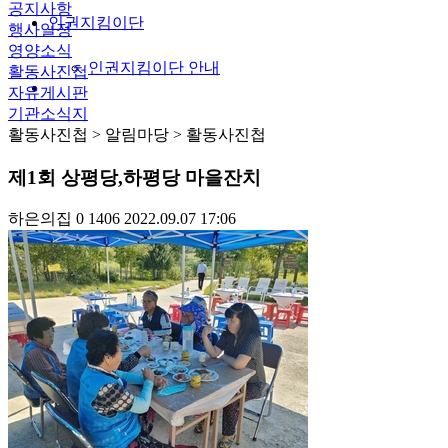
공지사항
인권지킴이단
행사일정
영양소식
인권지킴이단 안내
활동사진첩
자유게시판
기관소식지
활동사진첩
> 알림마당 > 활동사진첩
제1회 상평당,하평당 마을잔치
하은의집
0
1406
2022.09.07 17:06