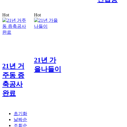
Hot
Hot
21년 가
21년 거
을나들이
주동 증
축공사
완료
초기화
날짜순
조회순