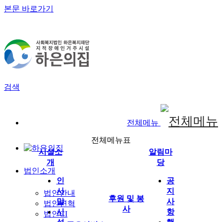
본문 바로가기
홈
로그인
회원가입
사용자메뉴
하은의집
검색
전체메뉴
전체메뉴표
시설소
알림마
개
당
법인소개
인
공
사
지
법인안내
후원 및 봉
말
사
법인연혁
사
시
항
법인CI