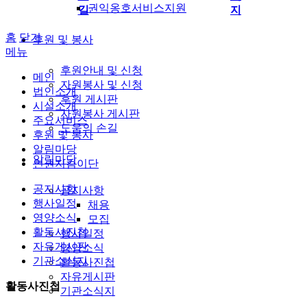
권익옹호서비스지원
길
지
홈
닫기
후원 및 봉사
메뉴
후원안내 및 신청
메인
자원봉사 및 신청
법인소개
후원 게시판
시설소개
자원봉사 게시판
주요서비스
도움의 손길
후원 및 봉사
알림마당
알림마당
인권지킴이단
공지사항
공지사항
행사일정
채용
영양소식
모집
활동사진첩
행사일정
자유게시판
영양소식
기관소식지
활동사진첩
자유게시판
활동사진첩
기관소식지