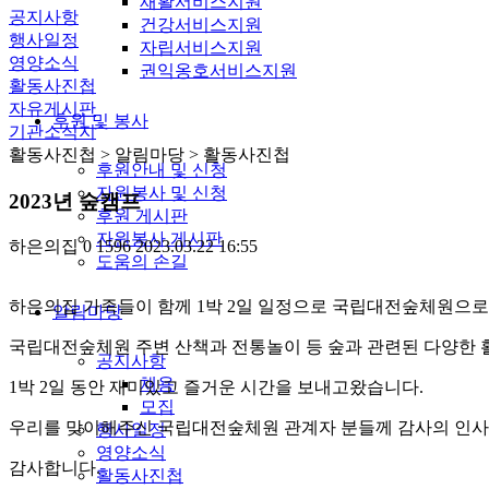
재활서비스지원
공지사항
건강서비스지원
행사일정
자립서비스지원
영양소식
권익옹호서비스지원
활동사진첩
자유게시판
후원 및 봉사
기관소식지
활동사진첩
> 알림마당 > 활동사진첩
후원안내 및 신청
자원봉사 및 신청
2023년 숲캠프
후원 게시판
자원봉사 게시판
하은의집
0
1596
2023.03.22 16:55
도움의 손길
하은의집 가족들이 함께 1박 2일 일정으로 국립대전숲체원으로
알림마당
국립대전숲체원 주변 산책과 전통놀이 등 숲과 관련된 다양한 
공지사항
채용
1박 2일 동안 재미있고 즐거운 시간을 보내고왔습니다.
모집
우리를 맞이해주신 국립대전숲체원 관계자 분들께 감사의 인사
행사일정
영양소식
감사합니다.
활동사진첩