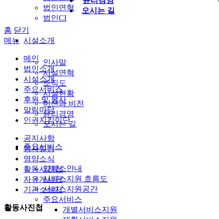
윤리경영
법인연혁
오시는 길
법인CI
홈
닫기
메뉴
시설소개
메인
인사말
법인소개
시설연혁
시설소개
조직도
주요서비스
시설현황
후원 및 봉사
미션과 비전
알림마당
윤리경영
인권지킴이단
오시는 길
공지사항
주요서비스
행사일정
영양소식
입퇴소안내
활동사진첩
서비스지원 흐름도
자유게시판
서비스지원공간
기관소식지
주요서비스
활동사진첩
개별서비스지원