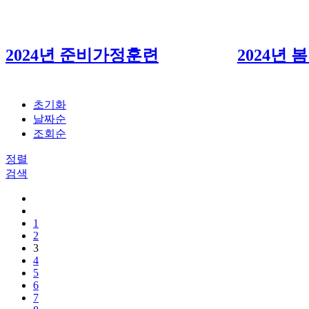
2024년 준비가정훈련
2024년
초기화
날짜순
조회순
정렬
검색
1
2
3
4
5
6
7