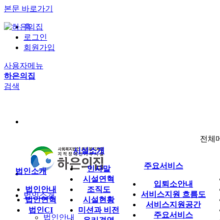
본문 바로가기
홈
로그인
회원가입
사용자메뉴
하은의집
검색
전체
시설소개
주요서비스
인사말
법인소개
시설연혁
입퇴소안내
법인안내
조직도
서비스지원 흐름도
법인소개
법인연혁
시설현황
서비스지원공간
법인CI
미션과 비전
주요서비스
법인안내