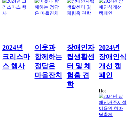
2024년
이웃과
장애인자
2024년
크리스마
함께하는
립생활센
장애인식
스 행사
정담은
터 및 체
개선 캠
마을잔치
험홈 견
페인
학
Hot