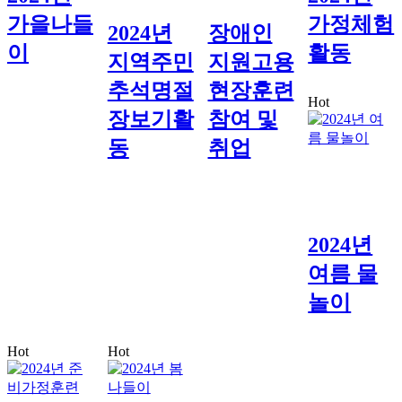
가을나들
가정체험
2024년
장애인
이
활동
지역주민
지원고용
추석명절
현장훈련
Hot
장보기활
참여 및
동
취업
2024년
여름 물
놀이
Hot
Hot