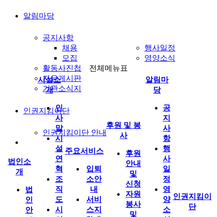
알림마당
공지사항
채용
행사일정
모집
영양소식
활동사진첩
전체메뉴표
자유게시판
시설소
알림마
기관소식지
개
당
인
공
인권지킴이단
사
지
후원 및 봉
말
사
인권지킴이단 안내
사
시
항
설
행
주요서비스
후원
연
사
법인소
안내
혁
입퇴
일
개
및
조
소안
정
신청
직
내
영
법
자원
인권지킴이
도
서비
양
인
봉사
단
시
스지
소
안
및