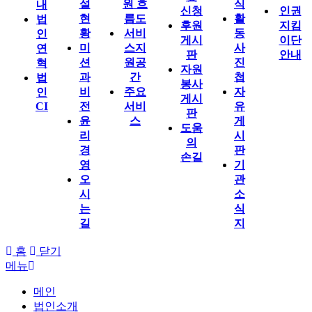
설
원 흐
식
내
신청
인권
현
름도
활
법
후원
지킴
황
서비
동
인
게시
이단
미
스지
사
연
판
안내
션
원공
진
혁
자원
과
간
첩
법
봉사
비
주요
자
인
게시
CI
전
서비
유
판
윤
스
게
도움
리
시
의
경
판
손길
영
기
오
관
시
소
는
식
길
지
홈
닫기
메뉴
메인
법인소개