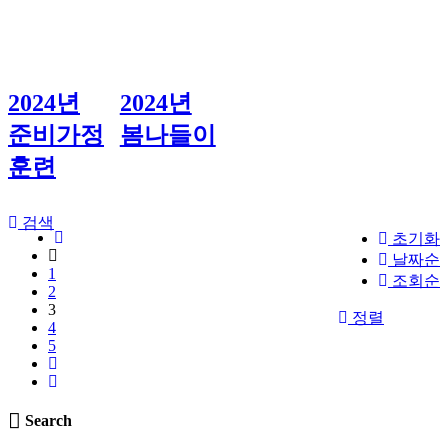
2024년
2024년
준비가정
봄나들이
훈련
검색
초기화
날짜순
1
조회순
2
3
정렬
4
5
Search