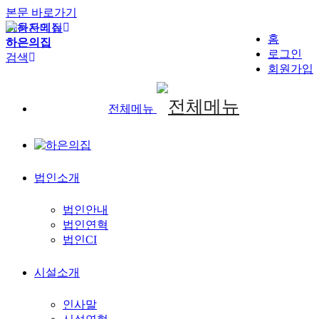
본문 바로가기
사용자메뉴
홈
하은의집
로그인
검색
회원가입
전체메뉴
법인소개
법인안내
법인연혁
법인CI
시설소개
인사말