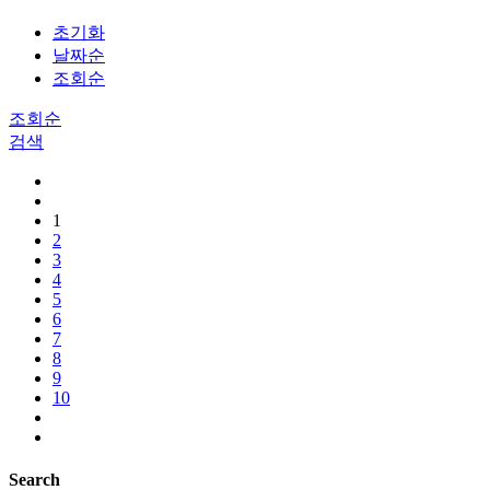
초기화
날짜순
조회순
조회순
검색
1
2
3
4
5
6
7
8
9
10
Search