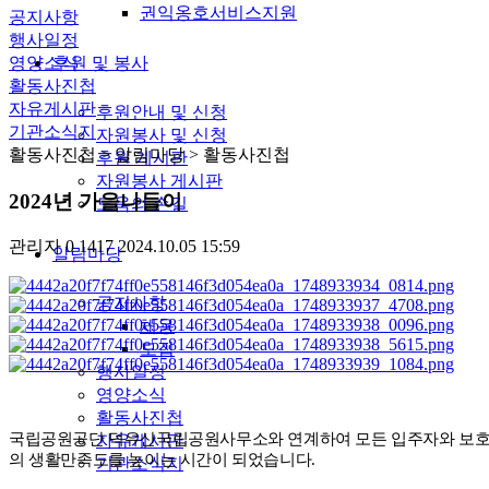
권익옹호서비스지원
공지사항
행사일정
영양소식
후원 및 봉사
활동사진첩
자유게시판
후원안내 및 신청
기관소식지
자원봉사 및 신청
활동사진첩
> 알림마당 > 활동사진첩
후원 게시판
자원봉사 게시판
2024년 가을나들이
도움의 손길
관리자
0
1417
2024.10.05 15:59
알림마당
공지사항
채용
모집
행사일정
영양소식
활동사진첩
국립공원공단 덕유산국립공원사무소와 연계하여 모든 입주자와 보
자유게시판
의 생활만족도를 높이는 시간이 되었습니다.
기관소식지