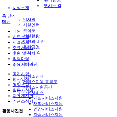
윤리경영
오시는 길
시설소개
홈
닫기
인사말
메뉴
시설연혁
조직도
메인
시설현황
법인소개
미션과 비전
시설소개
윤리경영
주요서비스
오시는 길
후원 및 봉사
알림마당
인권지킴이단
주요서비스
공지사항
입퇴소안내
행사일정
서비스지원 흐름도
영양소식
서비스지원공간
활동사진첩
주요서비스
자유게시판
개별서비스지원
기관소식지
재활서비스지원
건강서비스지원
활동사진첩
자립서비스지원