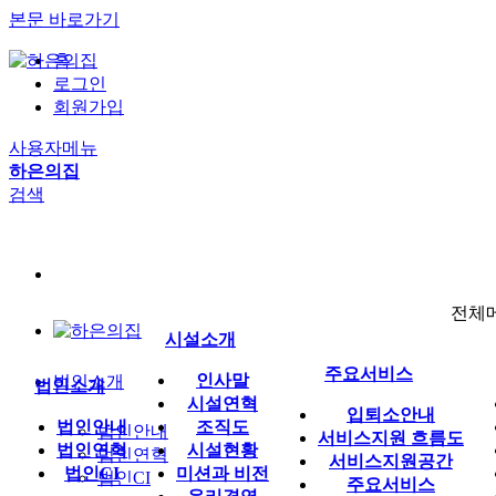
본문 바로가기
홈
로그인
회원가입
사용자메뉴
하은의집
검색
전체
시설소개
주요서비스
인사말
법인소개
법인소개
시설연혁
입퇴소안내
법인안내
조직도
법인안내
서비스지원 흐름도
법인연혁
시설현황
법인연혁
서비스지원공간
법인CI
미션과 비전
법인CI
주요서비스