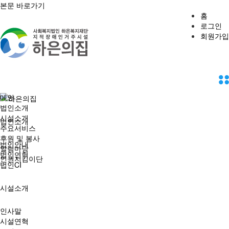
본문 바로가기
홈
로그인
회원가입
하은의집
메인
법인소개
시설소개
법인소개
주요서비스
후원 및 봉사
법인안내
알림마당
법인연혁
인권지킴이단
법인CI
시설소개
인사말
시설연혁