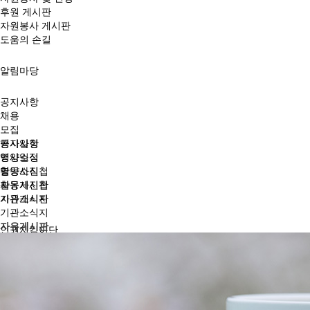
후원 게시판
자원봉사 게시판
도움의 손길
알림마당
공지사항
채용
모집
행사일정
공지사항
영양소식
행사일정
활동사진첩
영양소식
자유게시판
활동사진첩
기관소식지
자유게시판
기관소식지
자유게시판
인권지킴이단
인권지킴이단 안내