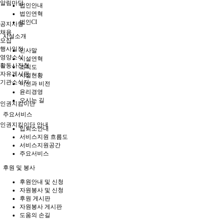
알림마당
법인안내
법인연혁
법인CI
공지사항
채용
시설소개
모집
행사일정
인사말
영양소식
시설연혁
활동사진첩
조직도
자유게시판
시설현황
기관소식지
미션과 비전
윤리경영
오시는 길
인권지킴이단
주요서비스
인권지킴이단 안내
입퇴소안내
서비스지원 흐름도
서비스지원공간
주요서비스
후원 및 봉사
후원안내 및 신청
자원봉사 및 신청
후원 게시판
자원봉사 게시판
도움의 손길