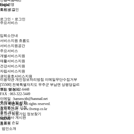
인권지킴이단
윤리경영
Login
오시는 길
회원 로그인
로그인
> 로그인
주요서비스
입퇴소안내
서비스지원 흐름도
서비스지원공간
주요서비스
개별서비스지원
재활서비스지원
건강서비스지원
자립서비스지원
권익옹호서비스지원
이용약관
개인정보처리방침
이메일무단수집거부
[55500] 전북특별자치도 무주군 부남면 상평당길41
후원 및 봉사
TEL : 063-322-6448
FAX : 063-322-5449
이메일 : haeunwith@hanmail.net
후원안내 및 신청
2024
하은의집
All rights reserved.
자원봉사 및 신청
홈제작관리 :
www.fivetop.co.kr
후원 게시판
로그인
회원가입
정보찾기
자원봉사 게시판
MENU
도움의 손길
홈으로
법인소개