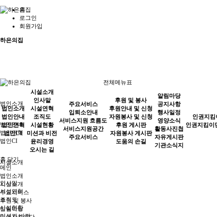
홈
로그인
회원가입
하은의집
전체메뉴표
시설소개
알림마당
인사말
후원 및 봉사
법인소개
주요서비스
공지사항
법인소개
시설연혁
후원안내 및 신청
입퇴소안내
행사일정
법인안내
조직도
자원봉사 및 신청
인권지킴
서비스지원 흐름도
영양소식
법인안내
법인연혁
시설현황
후원 게시판
인권지킴이
서비스지원공간
활동사진첩
법인연혁
법인CI
미션과 비전
자원봉사 게시판
주요서비스
자유게시판
법인CI
윤리경영
도움의 손길
기관소식지
오시는 길
홈
닫기
시설소개
메인
법인소개
인사말
시설소개
시설연혁
주요서비스
조직도
후원 및 봉사
시설현황
알림마당
미션과 비전