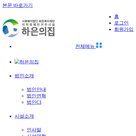
본문 바로가기
사용자메뉴
홈
하은의집
로그인
검색
회원가입
전체메뉴
법인소개
법인안내
법인연혁
법인CI
시설소개
인사말