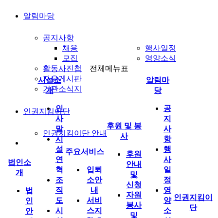
알림마당
공지사항
채용
행사일정
모집
영양소식
활동사진첩
전체메뉴표
자유게시판
시설소
알림마
기관소식지
개
당
인
공
인권지킴이단
사
지
후원 및 봉
말
사
인권지킴이단 안내
사
시
항
설
행
주요서비스
후원
연
사
법인소
안내
혁
입퇴
일
개
및
조
소안
정
신청
직
내
영
법
자원
인권지킴이
도
서비
양
인
봉사
단
시
스지
소
안
및