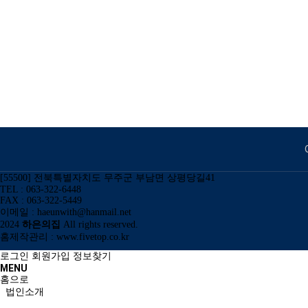
[55500] 전북특별자치도 무주군 부남면 상평당길41
TEL : 063-322-6448
FAX : 063-322-5449
이메일 : haeunwith@hanmail.net
2024
하은의집
All rights reserved.
홈제작관리 :
www.fivetop.co.kr
로그인
회원가입
정보찾기
MENU
홈으로
법인소개