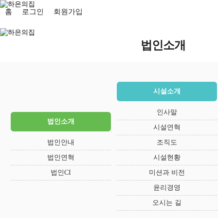
홈
로그인
회원가입
법인소개
시설소개
인사말
법인소개
시설연혁
법인안내
조직도
법인연혁
시설현황
법인CI
미션과 비전
윤리경영
오시는 길