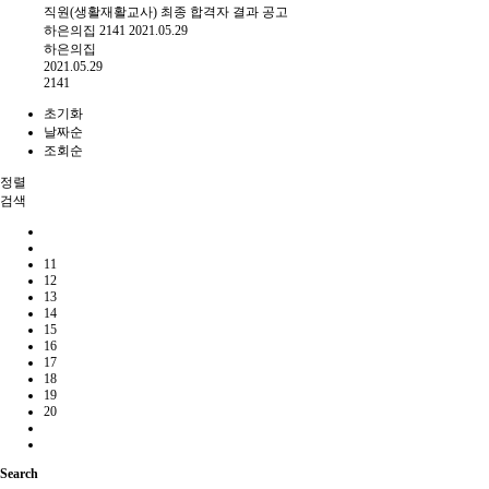
직원(생활재활교사) 최종 합격자 결과 공고
하은의집
2141
2021.05.29
하은의집
2021.05.29
2141
초기화
날짜순
조회순
정렬
검색
11
12
13
14
15
16
17
18
19
20
Search