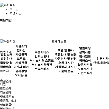
홈
로그인
회원가입
하은의집
전체메뉴표
시설소개
알림마당
인사말
후원 및 봉사
법인소개
주요서비스
공지사항
법인소개
시설연혁
후원안내 및 신청
입퇴소안내
행사일정
법인안내
조직도
자원봉사 및 신청
인권지킴
서비스지원 흐름도
영양소식
법인안내
법인연혁
시설현황
후원 게시판
인권지킴이
서비스지원공간
활동사진첩
법인연혁
법인CI
미션과 비전
자원봉사 게시판
주요서비스
자유게시판
법인CI
윤리경영
도움의 손길
기관소식지
오시는 길
홈
닫기
시설소개
메인
법인소개
인사말
시설소개
시설연혁
주요서비스
조직도
후원 및 봉사
시설현황
알림마당
미션과 비전