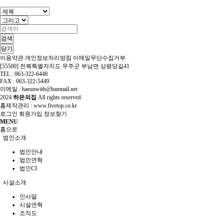
검색
닫기
이용약관
개인정보처리방침
이메일무단수집거부
[55500] 전북특별자치도 무주군 부남면 상평당길41
TEL : 063-322-6448
FAX : 063-322-5449
이메일 : haeunwith@hanmail.net
2024
하은의집
All rights reserved.
홈제작관리 :
www.fivetop.co.kr
로그인
회원가입
정보찾기
MENU
홈으로
법인소개
법인안내
법인연혁
법인CI
시설소개
인사말
시설연혁
조직도