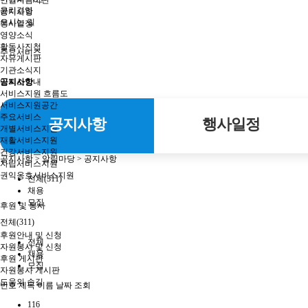
인권지킴이단
윤리경영
공지사항
오시는 길
행사일정
영양소식
활동사진첩
주요서비스
자유게시판
기관소식지
입퇴소안내
공지사항
서비스지원 흐름도
서비스지원공간
주요서비스
공지사항
행사일정
개별서비스지원
재활서비스지원
건강서비스지원
공지사항
> 알림마당 > 공지사항
자립서비스지원
권익옹호서비스지원
전체(311)
채용
모집
후원 및 봉사
전체(311)
후원안내 및 신청
전체
자원봉사 및 신청
채용
후원 게시판
모집
자원봉사 게시판
도움의 손길
번호
제목
이름
날짜
조회
116