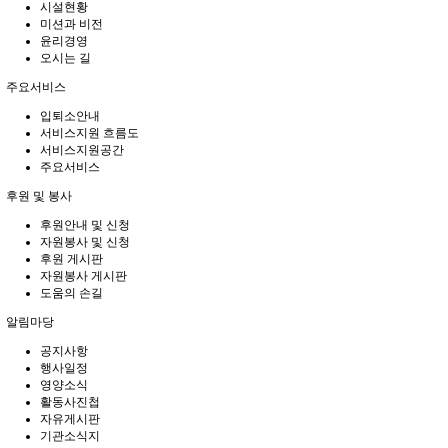
시설현황
미션과 비전
윤리경영
오시는 길
주요서비스
입퇴소안내
서비스지원 흐름도
서비스지원공간
주요서비스
후원 및 봉사
후원안내 및 신청
자원봉사 및 신청
후원 게시판
자원봉사 게시판
도움의 손길
알림마당
공지사항
행사일정
영양소식
활동사진첩
자유게시판
기관소식지