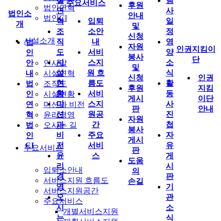
설
행
주요서비스
후원
법인연혁
연
사
법인소
안내
법인CI
혁
입퇴
일
개
및
조
소안
정
신청
시설소개
직
내
영
법
자원
인권지킴이
도
서비
양
인
봉사
단
시
스지
소
안
인사말
및
설
원 흐
식
내
시설연혁
신청
인권
현
름도
활
법
조직도
후원
지킴
황
서비
동
인
시설현황
게시
이단
미
스지
사
연
미션과 비전
판
안내
션
원공
진
혁
윤리경영
자원
과
간
첩
법
오시는 길
봉사
비
주요
자
인
게시
CI
전
서비
유
주요서비스
판
윤
스
게
도움
리
시
입퇴소안내
의
경
판
서비스지원 흐름도
손길
영
기
서비스지원공간
오
관
주요서비스
시
소
개별서비스지원
는
식