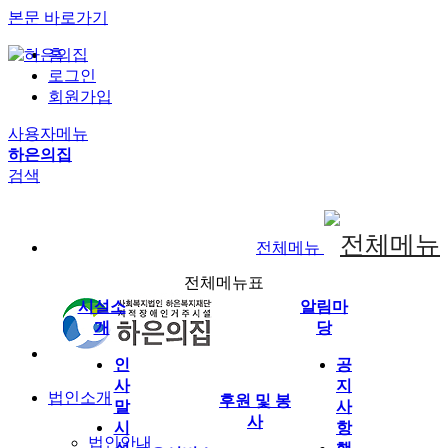
본문 바로가기
홈
로그인
회원가입
사용자메뉴
하은의집
검색
전체메뉴
전체메뉴표
시설소
알림마
개
당
인
공
사
지
법인소개
후원 및 봉
말
사
사
시
항
법인안내