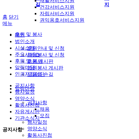
재활서비스지원
길
지
건강서비스지원
자립서비스지원
홈
닫기
권익옹호서비스지원
메뉴
후원 및 봉사
메인
법인소개
시설소개
후원안내 및 신청
주요서비스
자원봉사 및 신청
후원 및 봉사
후원 게시판
알림마당
자원봉사 게시판
인권지킴이단
도움의 손길
공지사항
알림마당
행사일정
영양소식
공지사항
활동사진첩
채용
자유게시판
모집
기관소식지
행사일정
영양소식
공지사항
활동사진첩