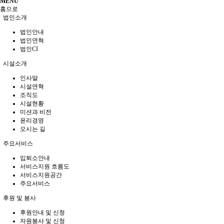
MENU
홈으로
법인소개
법인안내
법인연혁
법인CI
시설소개
인사말
시설연혁
조직도
시설현황
미션과 비전
윤리경영
오시는 길
주요서비스
입퇴소안내
서비스지원 흐름도
서비스지원공간
주요서비스
후원 및 봉사
후원안내 및 신청
자원봉사 및 신청