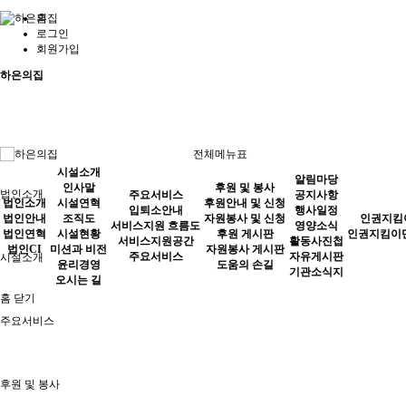
홈
로그인
회원가입
하은의집
전체메뉴표
시설소개
알림마당
인사말
후원 및 봉사
법인소개
주요서비스
공지사항
법인소개
시설연혁
후원안내 및 신청
입퇴소안내
행사일정
법인안내
조직도
자원봉사 및 신청
인권지킴
서비스지원 흐름도
영양소식
법인연혁
시설현황
후원 게시판
인권지킴이
서비스지원공간
활동사진첩
법인CI
미션과 비전
자원봉사 게시판
주요서비스
자유게시판
시설소개
윤리경영
도움의 손길
기관소식지
오시는 길
홈
닫기
주요서비스
후원 및 봉사