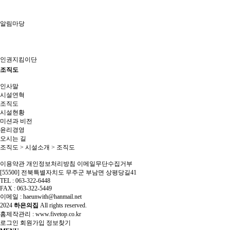
알림마당
인권지킴이단
조직도
인사말
시설연혁
조직도
시설현황
미션과 비전
윤리경영
오시는 길
조직도
> 시설소개 > 조직도
이용약관
개인정보처리방침
이메일무단수집거부
[55500] 전북특별자치도 무주군 부남면 상평당길41
TEL : 063-322-6448
FAX : 063-322-5449
이메일 : haeunwith@hanmail.net
2024
하은의집
All rights reserved.
홈제작관리 :
www.fivetop.co.kr
로그인
회원가입
정보찾기