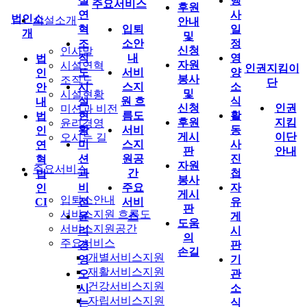
설
행
주요서비스
후원
연
사
법인소
시설소개
안내
혁
입퇴
일
개
및
조
소안
정
신청
인사말
직
내
영
법
자원
시설연혁
인권지킴이
도
서비
양
인
봉사
조직도
단
시
스지
소
안
및
시설현황
설
원 흐
식
내
신청
인권
미션과 비전
현
름도
활
법
후원
지킴
윤리경영
황
서비
동
인
게시
이단
오시는 길
미
스지
사
연
판
안내
션
원공
진
혁
자원
주요서비스
과
간
첩
법
봉사
비
주요
자
인
게시
입퇴소안내
CI
전
서비
유
판
서비스지원 흐름도
윤
스
게
도움
서비스지원공간
리
시
의
주요서비스
경
판
손길
개별서비스지원
영
기
재활서비스지원
오
관
건강서비스지원
시
소
자립서비스지원
는
식