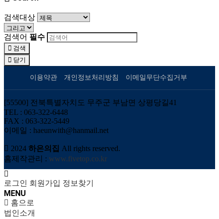
검색대상
검색어
필수
검색
닫기
이용약관
개인정보처리방침
이메일무단수집거부
[55500] 전북특별자치도 무주군 부남면 상평당길41
TEL : 063-322-6448
FAX : 063-322-5449
이메일 : haeunwith@hanmail.net
2024
하은의집
All rights reserved.
홈제작관리 :
www.fivetop.co.kr
로그인
회원가입
정보찾기
MENU
홈으로
법인소개