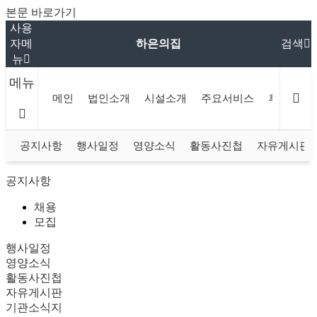
본문 바로가기
사용
하은의집
자메
검색
뉴
메뉴
메인
법인소개
시설소개
주요서비스
후원 및 
공지사항
행사일정
영양소식
활동사진첩
자유게시판
공지사항
채용
모집
행사일정
영양소식
활동사진첩
자유게시판
기관소식지