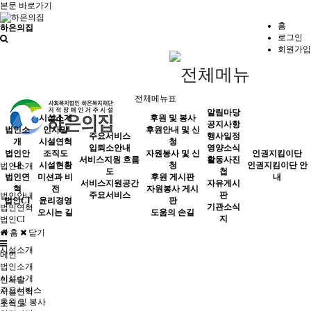
본문 바로가기
홈
하은의집
로그인
회원가입
전체메뉴표
알림마당
시설소개
후원 및 봉사
공지사항
법인소
인사말
후원안내 및 신
주요서비스
행사일정
개
시설연혁
청
입퇴소안내
영양소식
법인안
조직도
자원봉사 및 신
인권지킴이단
서비스지원 흐름
활동사진
내
시설현황
청
인권지킴이단 안
법인소개
도
첩
법인연
미션과 비
후원 게시판
내
서비스지원공간
자유게시
혁
전
자원봉사 게시
주요서비스
판
법인안내
법인CI
윤리경영
판
기관소식
법인연혁
오시는 길
도움의 손길
지
법인CI
홈
닫기
시설소개
메인
법인소개
시설소개
인사말
주요서비스
시설연혁
후원 및 봉사
조직도