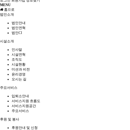
로그인
회원가입
정보찾기
MENU
홈으로
법인소개
법인안내
법인연혁
법인CI
시설소개
인사말
시설연혁
조직도
시설현황
미션과 비전
윤리경영
오시는 길
주요서비스
입퇴소안내
서비스지원 흐름도
서비스지원공간
주요서비스
후원 및 봉사
후원안내 및 신청