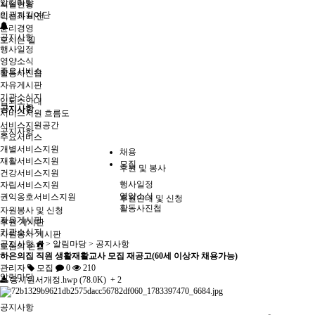
알림마당
시설현황
인권지킴이단
미션과 비전
윤리경영
공지사항
오시는 길
행사일정
영양소식
주요서비스
활동사진첩
자유게시판
기관소식지
입퇴소안내
공지사항
서비스지원 흐름도
서비스지원공간
공지사항
주요서비스
개별서비스지원
채용
재활서비스지원
모집
후원 및 봉사
건강서비스지원
행사일정
자립서비스지원
영양소식
권익옹호서비스지원
후원안내 및 신청
활동사진첩
자원봉사 및 신청
자유게시판
후원 게시판
기관소식지
자원봉사 게시판
공지사항
> 알림마당 > 공지사항
도움의 손길
하은의집 직원 생활재활교사 모집 재공고(60세 이상자 채용가능)
관리자
모집
0
210
알림마당
응시원서개정.hwp (78.0K)
+ 2
공지사항