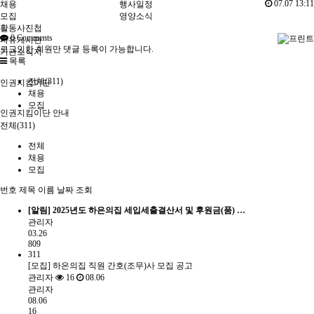
07.07 13:11
채용
행사일정
모집
영양소식
활동사진첩
0
Comments
자유게시판
로그인한 회원만 댓글 등록이 가능합니다.
기관소식지
목록
전체(311)
인권지킴이단
채용
모집
인권지킴이단 안내
전체(311)
전체
채용
모집
번호
제목
이름
날짜
조회
[알림]
2025년도 하은의집 세입세출결산서 및 후원금(품) …
관리자
03.26
809
311
[모집] 하은의집 직원 간호(조무)사 모집 공고
관리자
16
08.06
관리자
08.06
16