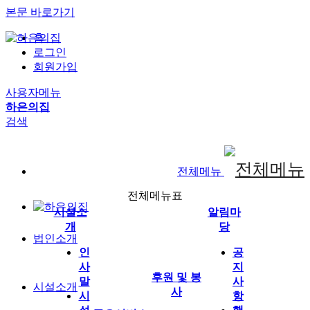
본문 바로가기
홈
로그인
회원가입
사용자메뉴
하은의집
검색
전체메뉴
전체메뉴표
시설소
알림마
개
당
법인소개
인
공
사
지
후원 및 봉
말
사
시설소개
사
시
항