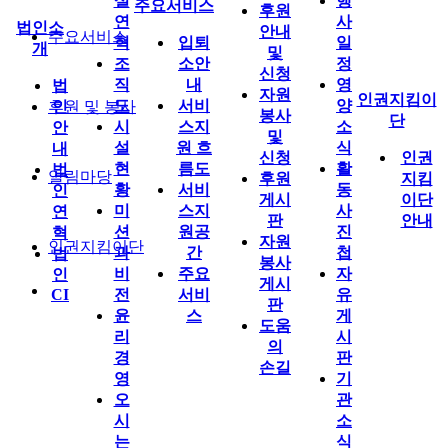
설
행
주요서비스
후원
연
사
법인소
안내
주요서비스
혁
입퇴
일
개
및
조
소안
정
신청
직
내
영
법
자원
인권지킴이
도
서비
양
후원 및 봉사
인
봉사
단
시
스지
소
안
및
설
원 흐
식
내
신청
인권
현
름도
활
법
알림마당
후원
지킴
황
서비
동
인
게시
이단
미
스지
사
연
판
안내
션
원공
진
혁
자원
인권지킴이단
과
간
첩
법
봉사
비
주요
자
인
게시
CI
전
서비
유
판
윤
스
게
도움
리
시
의
경
판
손길
영
기
오
관
시
소
는
식