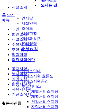
윤리경영
오시는 길
시설소개
홈
닫기
인사말
메뉴
시설연혁
조직도
메인
시설현황
법인소개
미션과 비전
시설소개
윤리경영
주요서비스
오시는 길
후원 및 봉사
알림마당
인권지킴이단
주요서비스
공지사항
입퇴소안내
행사일정
서비스지원 흐름도
영양소식
서비스지원공간
활동사진첩
주요서비스
자유게시판
개별서비스지원
기관소식지
재활서비스지원
건강서비스지원
활동사진첩
자립서비스지원