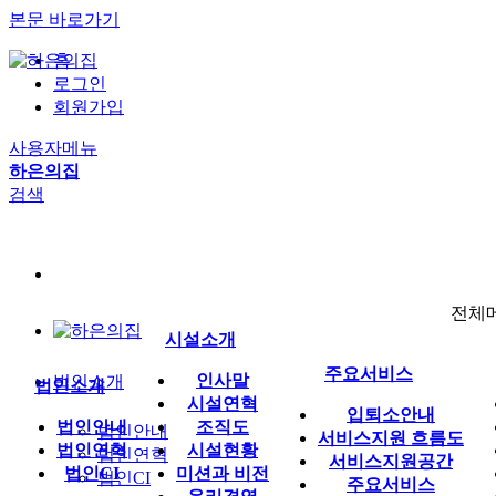
본문 바로가기
홈
로그인
회원가입
사용자메뉴
하은의집
검색
전체
시설소개
주요서비스
인사말
법인소개
법인소개
시설연혁
입퇴소안내
법인안내
조직도
법인안내
서비스지원 흐름도
법인연혁
시설현황
법인연혁
서비스지원공간
법인CI
미션과 비전
법인CI
주요서비스