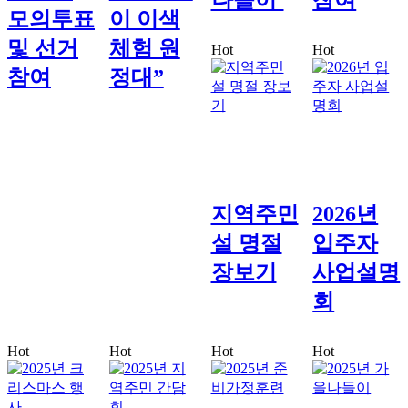
나들이’
참여
모의투표
이 이색
및 선거
체험 원
Hot
Hot
참여
정대”
지역주민
2026년
설 명절
입주자
장보기
사업설명
회
Hot
Hot
Hot
Hot