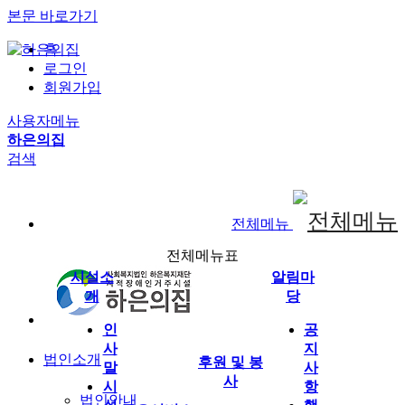
본문 바로가기
홈
로그인
회원가입
사용자메뉴
하은의집
검색
전체메뉴
전체메뉴표
시설소
알림마
개
당
인
공
사
지
법인소개
후원 및 봉
말
사
사
시
항
법인안내