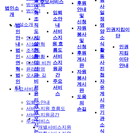
설
행
주요서비스
후원
법인연혁
연
사
법인소
안내
법인CI
혁
입퇴
일
개
및
조
소안
정
신청
시설소개
직
내
영
법
자원
인권지킴이
도
서비
양
인
봉사
단
시
스지
소
안
인사말
및
설
원 흐
식
내
시설연혁
신청
인권
현
름도
활
법
조직도
후원
지킴
황
서비
동
인
시설현황
게시
이단
미
스지
사
연
미션과 비전
판
안내
션
원공
진
혁
윤리경영
자원
과
간
첩
법
오시는 길
봉사
비
주요
자
인
게시
CI
전
서비
유
주요서비스
판
윤
스
게
도움
리
시
입퇴소안내
의
경
판
서비스지원 흐름도
손길
영
기
서비스지원공간
오
관
주요서비스
시
소
개별서비스지원
는
식