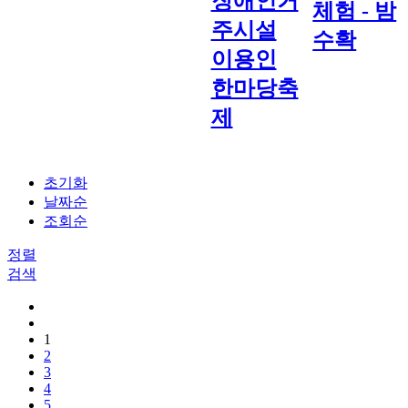
장애인거
체험 - 밤
주시설
수확
이용인
한마당축
제
초기화
날짜순
조회순
정렬
검색
1
2
3
4
5