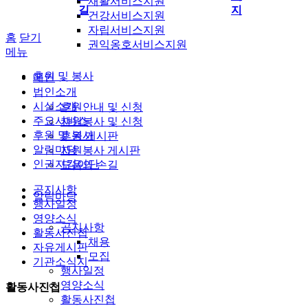
재활서비스지원
길
지
건강서비스지원
자립서비스지원
홈
닫기
권익옹호서비스지원
메뉴
후원 및 봉사
메인
법인소개
시설소개
후원안내 및 신청
주요서비스
자원봉사 및 신청
후원 및 봉사
후원 게시판
알림마당
자원봉사 게시판
인권지킴이단
도움의 손길
공지사항
알림마당
행사일정
영양소식
공지사항
활동사진첩
채용
자유게시판
모집
기관소식지
행사일정
영양소식
활동사진첩
활동사진첩